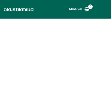
Hoppa
till
Mina val
innehåll